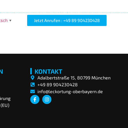
Jetzt Anrufen : +49 89 904230428
tsch
▼
N
KONTAKT
Adalbertstraße 15, 80799 München
+49 89 904230428
info@leckortung-oberbayern.de
ärung
 (EU)