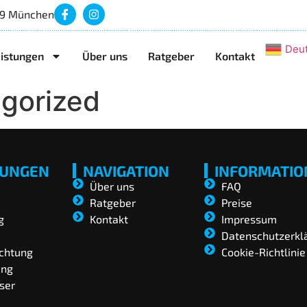
99 München
Deu
istungen
Über uns
Ratgeber
Kontakt
gorized
TUNGEN
NAVIGATION
INFORMATIO
Über uns
FAQ
Ratgeber
Preise
g
Kontakt
Impressum
Datenschutzerkl
chtung
Cookie-Richtlinie
ung
ser