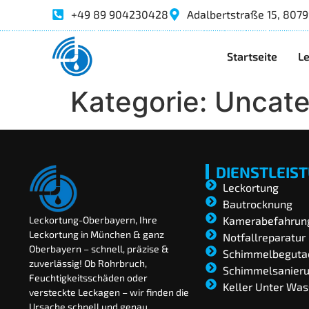
+49 89 904230428
Adalbertstraße 15, 807
Startseite
Le
Kategorie:
Uncate
DIENSTLEIS
Leckortung
Bautrocknung
Kamerabefahrun
Leckortung-Oberbayern, Ihre
Leckortung in München & ganz
Notfallreparatur
Oberbayern – schnell, präzise &
Schimmelbeguta
zuverlässig! Ob Rohrbruch,
Schimmelsanier
Feuchtigkeitsschäden oder
Keller Unter Was
versteckte Leckagen – wir finden die
Ursache schnell und genau.