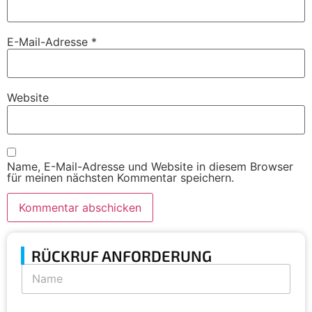
E-Mail-Adresse
*
Website
Name, E-Mail-Adresse und Website in diesem Browser
für meinen nächsten Kommentar speichern.
RÜCKRUF ANFORDERUNG
N
N
u
a
m
m
b
e