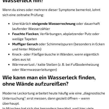
Wasserleck hin?
Wenn du eines oder mehrere dieser Symptome bemerkst, lohnt
sich eine zeitnahe Prüfung:
Unerklärlich
steigende Wasserrechnung
oder dauerhaft
laufender Wasserzähler
Feuchte Flecken
, Verfärbungen, abplatzender Putz oder
wellige Tapeten
Muffiger Geruch
oder Schimmelspuren (besonders in Ecken
und hinter Möbeln)
Knack- oder Fließgeräusche in Wänden, wenn eigentlich
alles aus ist
Wärmeverlust / kalte Stellen (z. B. bei Fußbodenheizung
oder Warmwasserleitungen)
Wie kann man ein Wasserleck finden,
ohne Wände aufzureißen?
Moderne Leckortung arbeitet heute häufig wie eine „diagnostische
Untersuchung“: erst messen, dann gezielt öffnen – wenn
überhaupt.
In München hat sich das besonders bewährt, weil hier viele