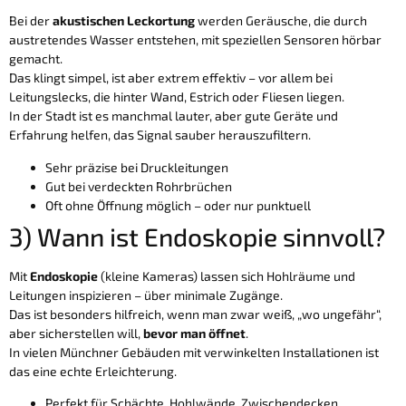
Bei der
akustischen Leckortung
werden Geräusche, die durch
austretendes Wasser entstehen, mit speziellen Sensoren hörbar
gemacht.
Das klingt simpel, ist aber extrem effektiv – vor allem bei
Leitungslecks, die hinter Wand, Estrich oder Fliesen liegen.
In der Stadt ist es manchmal lauter, aber gute Geräte und
Erfahrung helfen, das Signal sauber herauszufiltern.
Sehr präzise bei Druckleitungen
Gut bei verdeckten Rohrbrüchen
Oft ohne Öffnung möglich – oder nur punktuell
3) Wann ist Endoskopie sinnvoll?
Mit
Endoskopie
(kleine Kameras) lassen sich Hohlräume und
Leitungen inspizieren – über minimale Zugänge.
Das ist besonders hilfreich, wenn man zwar weiß, „wo ungefähr“,
aber sicherstellen will,
bevor man öffnet
.
In vielen Münchner Gebäuden mit verwinkelten Installationen ist
das eine echte Erleichterung.
Perfekt für Schächte, Hohlwände, Zwischendecken