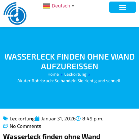
Deutsch
▼
WASSERLECK FINDEN OHNE WAND
AUFZUREISSEN
Home
»
Leckortung
»
Akuter Rohrbruch: So handeln Sie richtig und schnell
Leckortung
Januar 31, 2026
8:49 p.m.
No Comments
Wasserleck finden ohne Wand