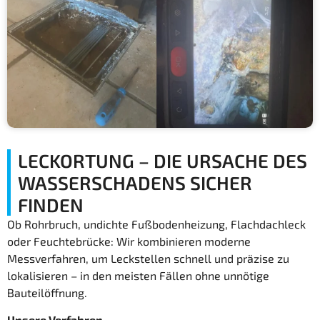
b
e
r
*
LECKORTUNG – DIE URSACHE DES
WASSERSCHADENS SICHER
FINDEN
Ob Rohrbruch, undichte Fußbodenheizung, Flachdachleck
oder Feuchtebrücke: Wir kombinieren moderne
Messverfahren, um Leckstellen schnell und präzise zu
lokalisieren – in den meisten Fällen ohne unnötige
Bauteilöffnung.
Unsere Verfahren