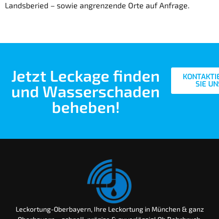
Landsberied – sowie angrenzende Orte auf Anfrage.
Jetzt Leckage finden
KONTAKTI
SIE UN
und Wasserschaden
beheben!
Leckortung-Oberbayern, Ihre Leckortung in München & ganz